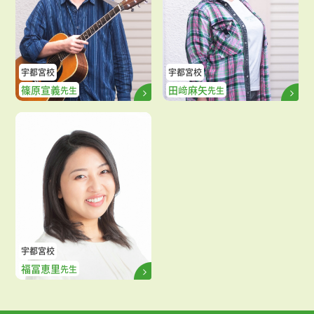
宇都宮校
宇都宮校
篠原宣義
田﨑麻矢
先生
先生
宇都宮校
福冨恵里
先生