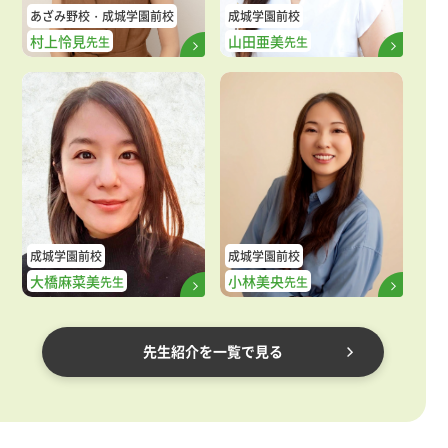
あざみ野校
成城学園前校
成城学園前校
村上怜見
山田亜美
先生
先生
成城学園前校
成城学園前校
大橋麻菜美
小林美央
先生
先生
先生紹介を一覧で見る