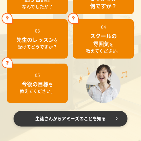
何ですか？
なんでしたか？
04
03
スクールの
先生のレッスン
を
雰囲気
を
受けてどうですか？
教えてください。
05
今後の目標
を
教えてください。
生徒さんからアミーズのことを知る