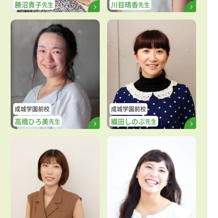
勝沼貴子
川目晴香
先生
先生
成城学園前校
成城学園前校
高橋ひろ美
織田しのぶ
先生
先生