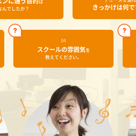
スンに
通う目的
は
きっかけは
何で
なんでしたか？
04
スクールの
雰囲気
を
教えてください。