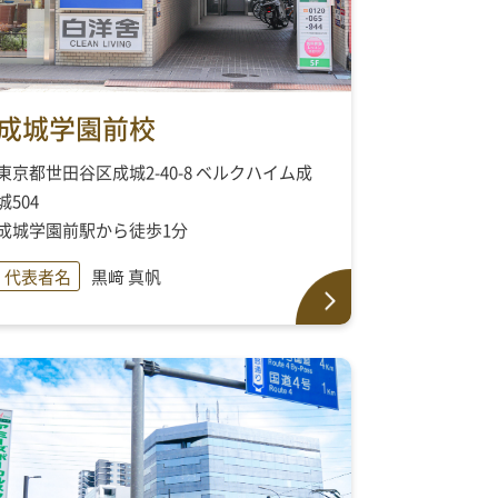
成城学園前校
東京都世田谷区成城2-40-8 ベルクハイム成
城504
成城学園前駅から徒歩1分
代表者名
黒﨑 真帆