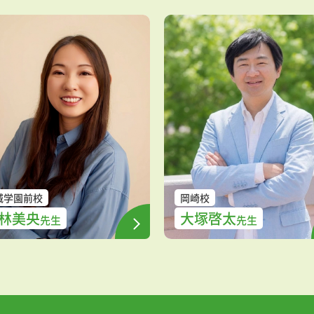
城学園前校
岡崎校
林美央
大塚啓太
先生
先生