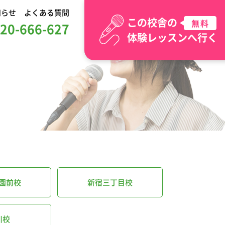
知らせ
よくある質問
この校舎の
無料
20-666-627
体験レッスンへ行く
園前校
新宿三丁目校
川校