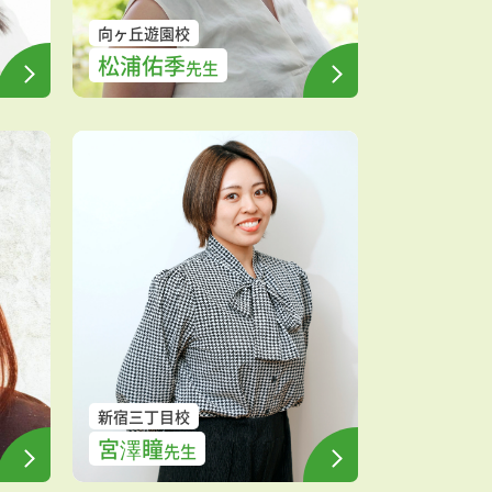
向ヶ丘遊園校
松浦佑季
先生
新宿三丁目校
宮澤瞳
先生