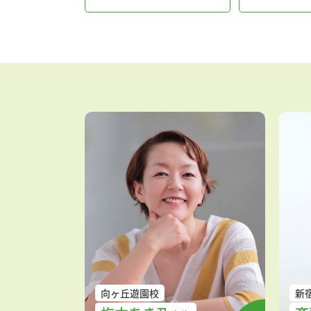
向ヶ丘遊園校
新