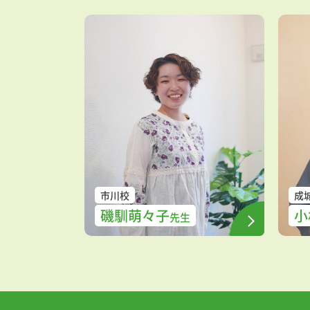
市川校
成
磯馴萌々子
小
先生