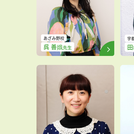
あざみ野校
宇
呉 善娥
田
先生