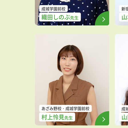
成城学園前校
新
織田しのぶ
山
先生
あざみ野校
成城学園前校
成
村上怜見
山
先生