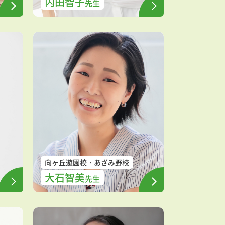
内田智子
先生
向ヶ丘遊園校
あざみ野校
大石智美
先生