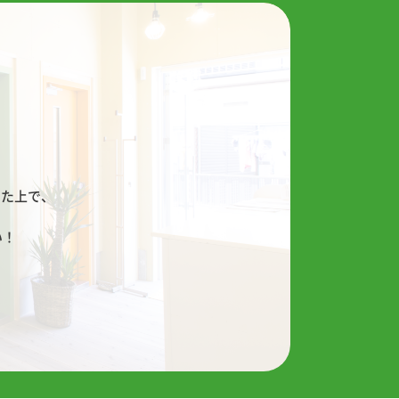
！
した上で、
い！