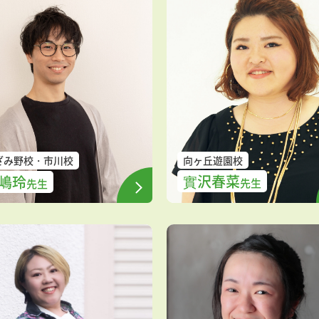
ざみ野校
市川校
向ヶ丘遊園校
實沢春菜
嶋玲
先生
先生