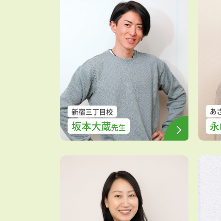
あ
新宿三丁目校
坂本大蔵
永
先生