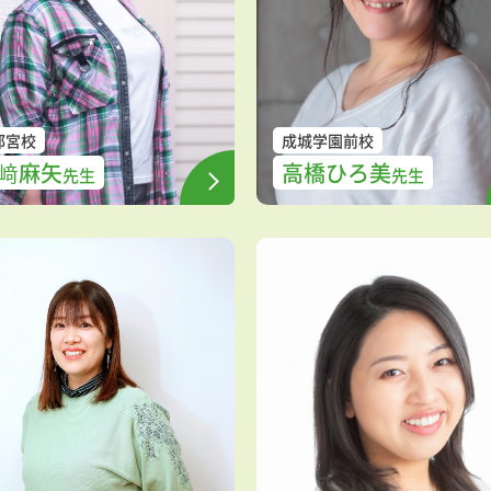
都宮校
成城学園前校
﨑麻矢
高橋ひろ美
先生
先生