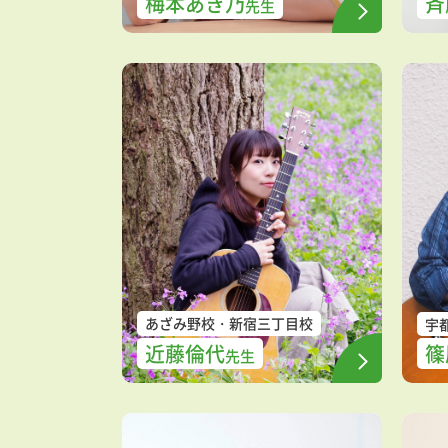
梅本あき乃
斉
先生
あざみ野校
新宿三丁目校
宇
近藤倫代
篠
先生