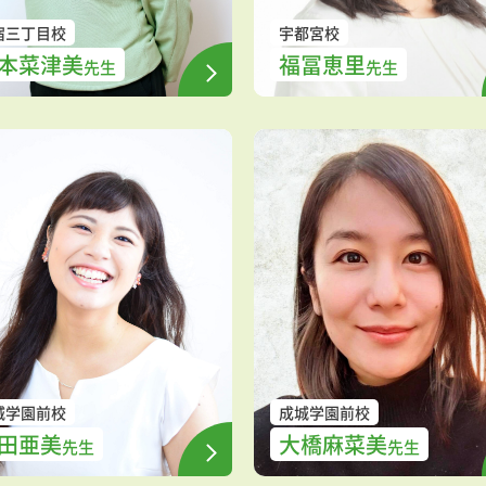
宿三丁目校
宇都宮校
本菜津美
福冨恵里
先生
先生
城学園前校
成城学園前校
田亜美
大橋麻菜美
先生
先生