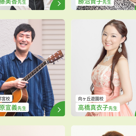
藤美香
勝沼貴子
先生
先生
都宮校
向ヶ丘遊園校
原宣義
高橋真衣子
先生
先生