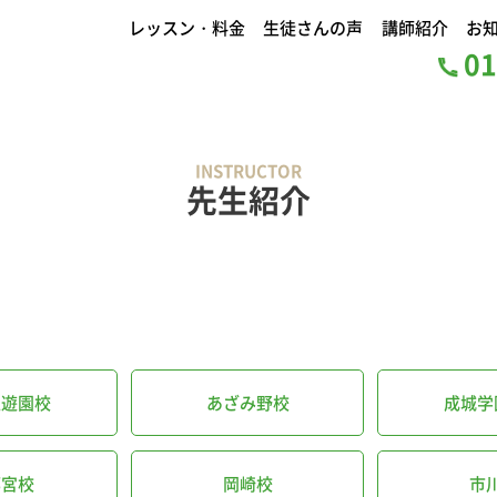
レッスン・料金
生徒さんの声
講師紹介
お
01
INSTRUCTOR
先生紹介
丘遊園校
あざみ野校
成城学
都宮校
岡崎校
市