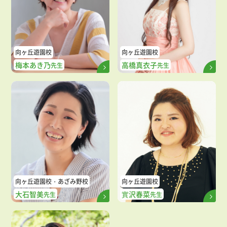
向ヶ丘遊園校
向ヶ丘遊園校
梅本あき乃
高橋真衣子
先生
先生
向ヶ丘遊園校
あざみ野校
向ヶ丘遊園校
大石智美
實沢春菜
先生
先生