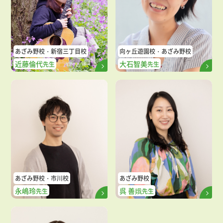
あざみ野校
新宿三丁目校
向ヶ丘遊園校
あざみ野校
近藤倫代
大石智美
先生
先生
あざみ野校
市川校
あざみ野校
永嶋玲
呉 善娥
先生
先生