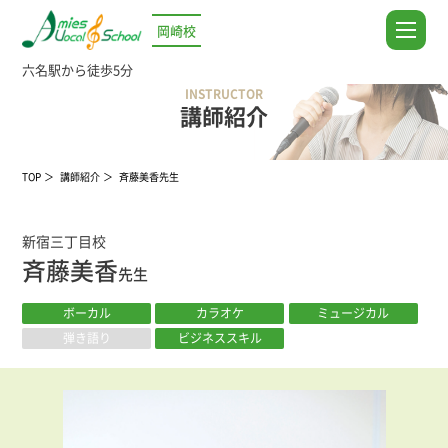
岡崎校
六名駅から徒歩5分
INSTRUCTOR
講師紹介
TOP
講師紹介
斉藤美香先生
新宿三丁目校
斉藤美香
先生
ボーカル
カラオケ
ミュージカル
弾き語り
ビジネススキル