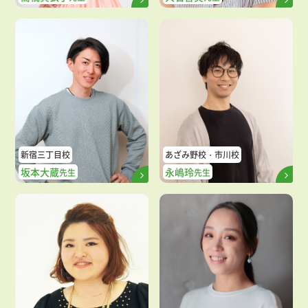
新宿三丁目校
あざみ野校
市川校
坂本大蔵
永嶋玲
先生
先生