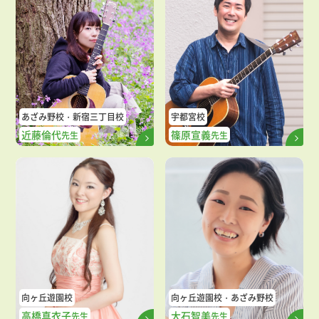
あざみ野校
新宿三丁目校
宇都宮校
近藤倫代
篠原宣義
先生
先生
向ヶ丘遊園校
向ヶ丘遊園校
あざみ野校
高橋真衣子
大石智美
先生
先生