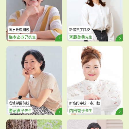
向ヶ丘遊園校
新宿三丁目校
梅本あき乃
斉藤美香
先生
先生
成城学園前校
新高円寺校
市川校
勝沼貴子
内田智子
先生
先生