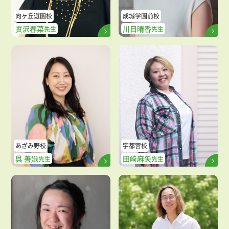
向ヶ丘遊園校
成城学園前校
實沢春菜
川目晴香
先生
先生
あざみ野校
宇都宮校
呉 善娥
田﨑麻矢
先生
先生