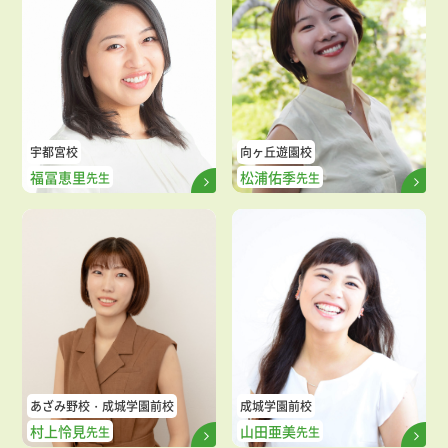
宇都宮校
向ヶ丘遊園校
福冨恵里
松浦佑季
先生
先生
あざみ野校
成城学園前校
成城学園前校
村上怜見
山田亜美
先生
先生