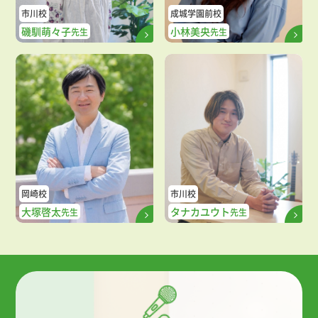
市川校
成城学園前校
磯馴萌々子
小林美央
先生
先生
岡崎校
市川校
大塚啓太
タナカユウト
先生
先生