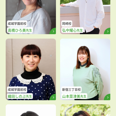
成城学園前校
岡崎校
高橋ひろ美
弘中耀心
先生
先生
成城学園前校
新宿三丁目校
織田しのぶ
山本菜津美
先生
先生