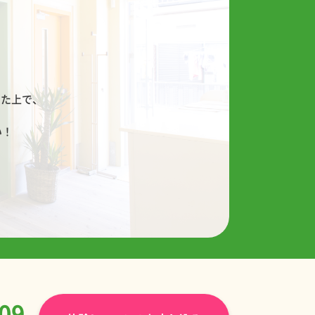
！
した上で、
い！
09