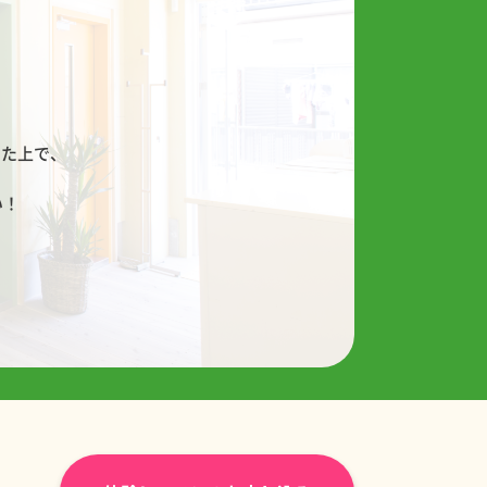
！
した上で、
い！