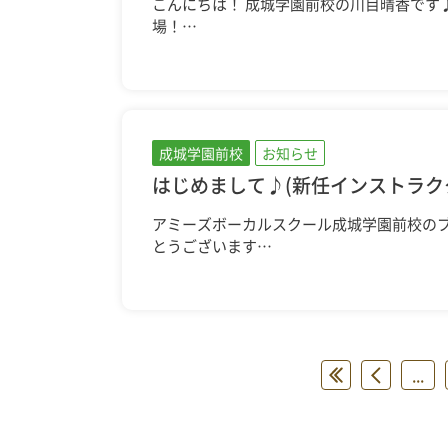
こんにちは！ 成城学園前校の川目晴香です
場！…
成城学園前校
お知らせ
はじめまして♪(新任インストラク
アミーズボーカルスクール成城学園前校のブ
とうございます…
«
«
...