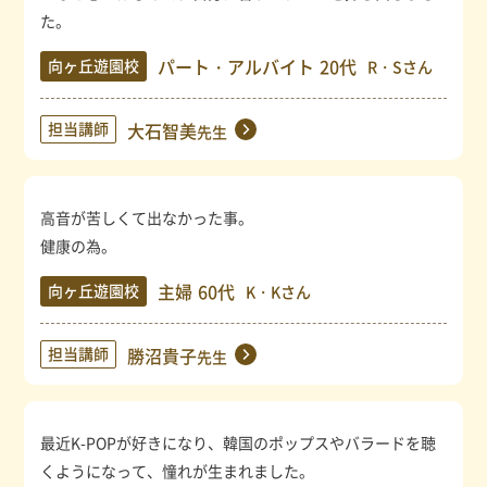
た。
パート・アルバイト
20代
向ヶ丘遊園校
R・Sさん
担当講師
大石智美
先生
高音が苦しくて出なかった事。
健康の為。
主婦
60代
向ヶ丘遊園校
K・Kさん
担当講師
勝沼貴子
先生
最近K-POPが好きになり、韓国のポップスやバラードを聴
くようになって、憧れが生まれました。