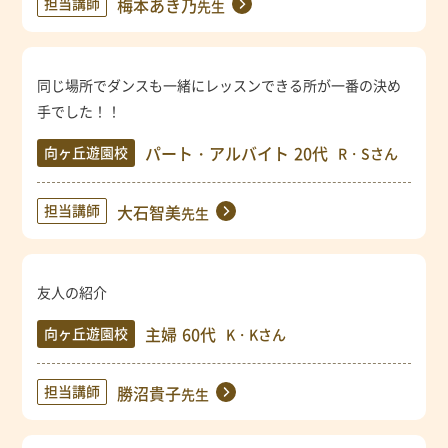
担当講師
梅本あき乃
先生
同じ場所でダンスも一緒にレッスンできる所が一番の決め
手でした！！
パート・アルバイト
20代
向ヶ丘遊園校
R・Sさん
担当講師
大石智美
先生
友人の紹介
主婦
60代
向ヶ丘遊園校
K・Kさん
担当講師
勝沼貴子
先生