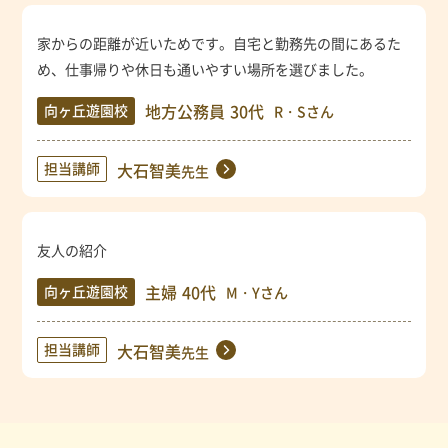
家からの距離が近いためです。自宅と勤務先の間にあるた
め、仕事帰りや休日も通いやすい場所を選びました。
地方公務員
30代
向ヶ丘遊園校
R・Sさん
担当講師
大石智美
先生
友人の紹介
主婦
40代
向ヶ丘遊園校
M・Yさん
担当講師
大石智美
先生