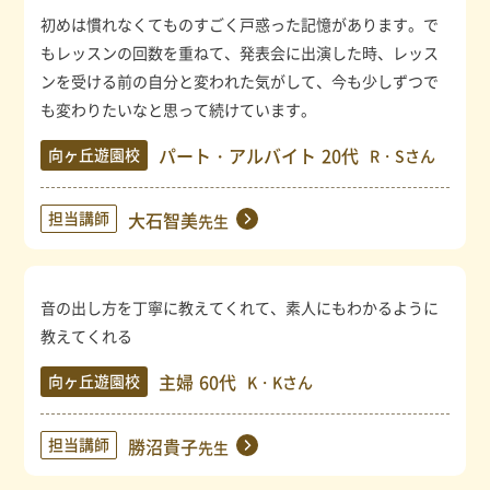
初めは慣れなくてものすごく戸惑った記憶があります。で
もレッスンの回数を重ねて、発表会に出演した時、レッス
ンを受ける前の自分と変われた気がして、今も少しずつで
も変わりたいなと思って続けています。
パート・アルバイト
20代
向ヶ丘遊園校
R・Sさん
担当講師
大石智美
先生
音の出し方を丁寧に教えてくれて、素人にもわかるように
教えてくれる
主婦
60代
向ヶ丘遊園校
K・Kさん
担当講師
勝沼貴子
先生