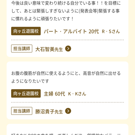
今後は良い意味で変わり続ける自分でいる事！！を目標に
して、あとは緊張しすぎないように(発表会等)緊張する事
に慣れるように頑張りたいです！
パート・アルバイト
20代
向ヶ丘遊園校
R・Sさん
担当講師
大石智美
先生
お腹の腹筋が自然に使えるようにと、高音が自然に出せる
ようになりたいです
主婦
60代
向ヶ丘遊園校
K・Kさん
担当講師
勝沼貴子
先生