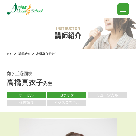
INSTRUCTOR
講師紹介
TOP
講師紹介
高橋真衣子先生
向ヶ丘遊園校
高橋真衣子
先生
ボーカル
カラオケ
ミュージカル
弾き語り
ビジネススキル