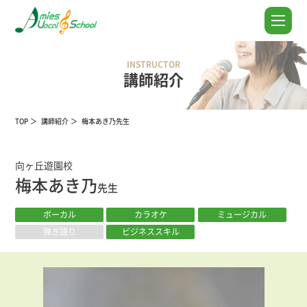
INSTRUCTOR
講師紹介
TOP
講師紹介
梅本あき乃先生
向ヶ丘遊園校
梅本あき乃
先生
ボーカル
カラオケ
ミュージカル
弾き語り
ビジネススキル