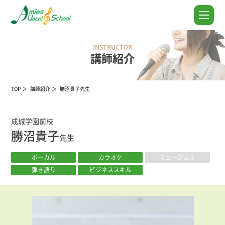
INSTRUCTOR
講師紹介
TOP
講師紹介
勝沼貴子先生
成城学園前校
勝沼貴子
先生
ボーカル
カラオケ
ミュージカル
弾き語り
ビジネススキル