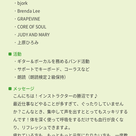
・bjork
・Brenda Lee
・GRAPEVINE
・CORE OF SOUL
・JUDY AND MARY
・上原ひろみ
活動
・ギター＆ボーカルを務めるバンド活動
・サポートでキーボード、コーラスなど
・朗読（朗読検定２級保持）
メッセージ
こんにちは！インストラクターの勝沼です♪
最近仕事などやることが多すぎて、ぐったりしていません
か？こんなとき、集中して声を出すととってもスッキリする
んです！体を深く使って呼吸をするだけでも血行が良くな
り、リフレッシュできますよ。
疲れている方も、もっともっと元気になりたい方も、一度教