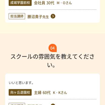
会社員
30代
成城学園前校
M・Oさん
担当講師
勝沼貴子
先生
04
スクールの雰囲気を教えてくださ
い。
いいと思います。
主婦
60代
向ヶ丘遊園校
K・Kさん