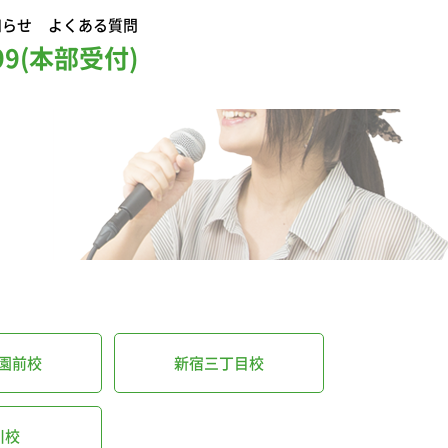
知らせ
よくある質問
999(本部受付)
園前校
新宿三丁目校
川校