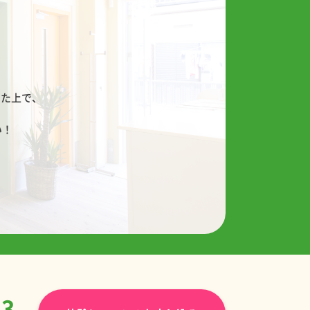
！
した上で、
い！
33