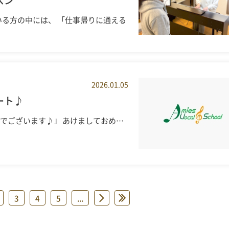
る方の中には、 「仕事帰りに通える
2026.01.05
ート♪
和でございます♪｣ あけましておめ…
3
4
5
...
»
»