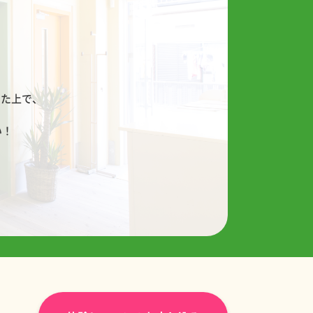
！
した上で、
い！