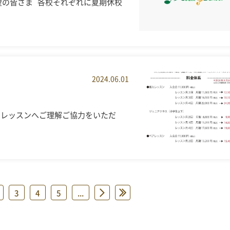
望の皆さま 各校それぞれに夏期休校
2024.06.01
りレッスンへご理解ご協力をいただ
3
4
5
...
»
»