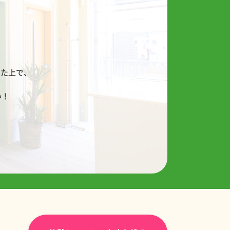
！
した上で、
い！