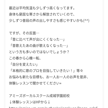
最近は平均気温も少しずつ高くなってます。
身体も窮屈な寒さから解放されていくので、
少しずつ普段の声の出しやすさも感じやすいかも(^^)
ですが、その反面…
「昔に比べて声が出にくくなった…」
「昔歌えたあの曲が歌えなくなった…」
という方も多いのではないでしょうか？
この春から心機一転、
「自分を変えたい」
「本格的に歌のプロを目指していきたい！」等々
お悩みも新たな目標も、お一人お一人のお声を是非、
体験レッスンで聞かせてください⭐︎
アミーズボーカルスクール成城学園前校
↓体験レッスンはHPから↓
https://amies-vm.com/author/seijogakuen/?page_sel=5