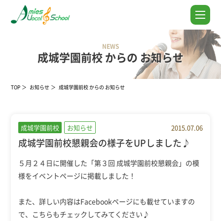
NEWS
成城学園前校 からの お知らせ
TOP
お知らせ
成城学園前校 からの お知らせ
成城学園前校
お知らせ
2015.07.06
成城学園前校懇親会の様子をUPしました♪
５月２４日に開催した「第３回 成城学園前校懇親会」の模
様を
イベントページ
に掲載しました！
また、詳しい内容は
Facebookページ
にも載せていますの
で、こちらもチェックしてみてください♪