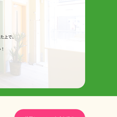
！
した上で、
い！