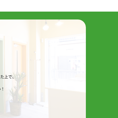
！
した上で、
い！