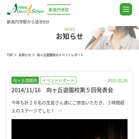
新高円寺校
新高円寺駅から徒歩8分
NEWS
お知らせ
TOP
お知らせ
向ヶ丘遊園校のイベントレポート
向ヶ丘遊園校
イベントレポート
2015.01.26
2014/11/16 向ヶ丘遊園校第５回発表会
今年も計２８名の生徒さん達にご参加いただき、３時間超
えのステージでした！ …