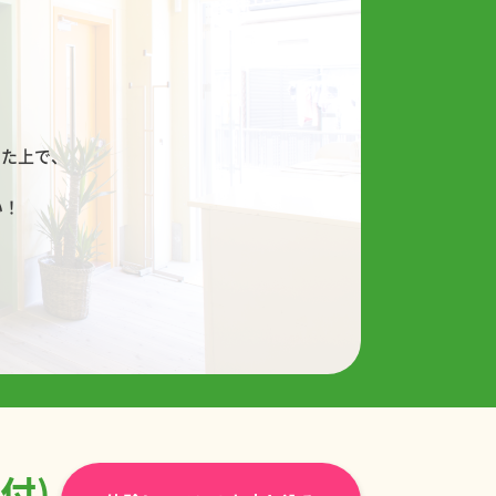
！
した上で、
い！
受付)