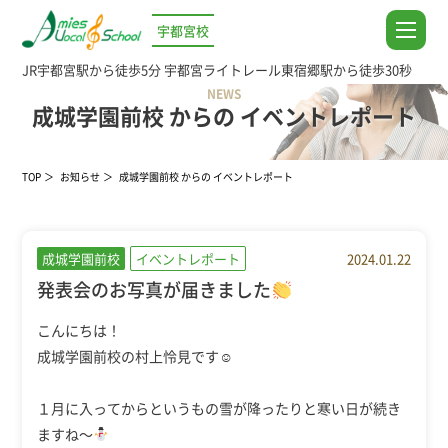
宇都宮校
JR宇都宮駅から徒歩5分
宇都宮ライトレール東宿郷駅から徒歩30秒
NEWS
成城学園前校 からの イベントレポート
TOP
お知らせ
成城学園前校 からの イベントレポート
成城学園前校
イベントレポート
2024.01.22
発表会のお写真が届きました
こんにちは！
成城学園前校の村上怜見です☺
１月に入ってからというもの雪が降ったりと寒い日が続き
ますね～