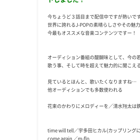
今ちょうど３話目まで配信中ですが熱いで
世界に誇れるJ-POPの素晴らしさやその
今最もオススメな音楽コンテンツですー
オーディション番組の醍醐味として、今の
歌う事、そして時を超えて魅力的に聞こえ
見ているとほんと、歌いたくなりますね
他オーディションでも多数使われる
花束のかわりにメロディーを／清水翔太
time will tell／宇多田ヒカル(カップリ
come again ／m-flo