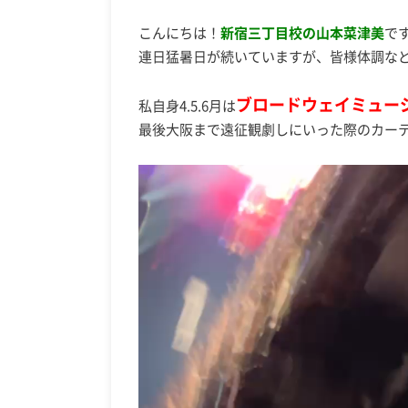
こんにちは！
新宿三丁目校の山本菜津美
で
連日猛暑日が続いていますが、皆様体調な
ブロードウェイミュー
私自身4.5.6月は
最後大阪まで遠征観劇しにいった際のカ
動
画
プ
レ
ー
ヤ
ー