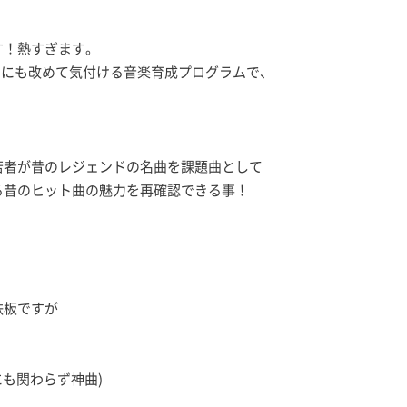
す！熱すぎます。
魅力にも改めて気付ける音楽育成プログラムで、
！
若者が昔のレジェンドの名曲を課題曲として
る昔のヒット曲の魅力を再確認できる事！
…
は鉄板ですが
ングにも関わらず神曲)