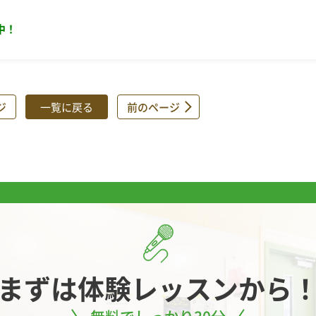
中！
ジ
一覧に戻る
前のページ
まずは
体験レッスンから
無料でしっかり30分